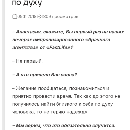
по духу
Я ознакомился и согласен с
Политикой
09.11.2018
1809 просмотров
конфиденциальности
,
Публичной офертой
и
Правилами
участия в мероприятиях
.
– Анастасия, скажите, Вы первый раз на наших
Я ознакомился и согласен с
Политикой
конфиденциальности
,
Публичной офертой
и
Правилами
вечерах импровизированного «брачного
участия в мероприятиях
.
агентства» от «FastLife»?
– Не первый.
– А что привело Вас снова?
– Желание пообщаться, познакомиться и
приятно провести время. Так как до этого не
получилось найти близкого к себе по духу
человека, то не теряю надежду.
– Мы верим, что это обязательно случится.