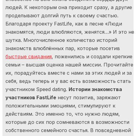
людей. К некоторым она приходит сразу, а другие
Я ознакомился и согласен с
Политикой
проделывают долгий путь к своему счастью.
конфиденциальности
,
Публичной офертой
и
Правилами
участия в мероприятиях
.
Благодаря проекту FastLife, как в песне «Люди
знакомятся, люди влюбляются, женятся…» И это не
Я ознакомился и согласен с
Политикой
конфиденциальности
,
Публичной офертой
и
Правилами
шутка. Многочисленное количество историй
участия в мероприятиях
.
знакомств влюблённых пар, которые посетив
быстрые свидания
, поженились и создали крепкие
семьи – высшая оценка нашей миссии. Прочитайте
их, порадуйтесь вместе с нами за этих людей и за
себя, ведь теперь и у вас есть возможность стать
участником Speed dating.
Истории знакомства
участников FastLife
несут позитив, заряжают
положительными эмоциями, стимулируют к
действиям. Это именно то, что нужно людям,
которые до сих пор сомневаются в возможности
собственного семейного счастья. В повседневной