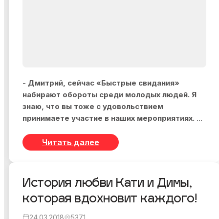
- Дмитрий, сейчас «Быстрые свидания»
набирают обороты среди молодых людей. Я
знаю, что вы тоже с удовольствием
принимаете участие в наших мероприятиях. И
даже стали лучшим в своей группе недавно.
Это так?
Читать далее
- Да это так, я открыл для себя этот способ для
знакомства с девушками, совершенно случайно -
через интернет. В тот же вечер я посетил первое
История любви Кати и Димы,
мероприятие (улыбается).
которая вдохновит каждого!
- Почему решили поучаствовать в нашем
24.03.2018
5371