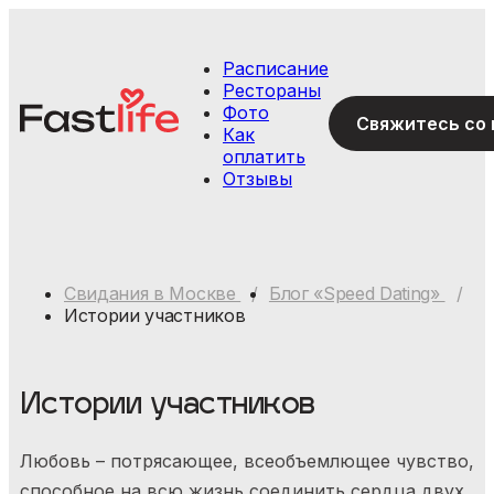
Расписание
Рестораны
Фото
С
Как
оплатить
Отзывы
Свидания в Москве
Блог «Speed Dating»
Истории участников
Ваш пол
Муж.
Жен.
Истории участников
Ваш пол
Муж.
Жен.
Любовь – потрясающее, всеобъемлющее чувство,
Я ознакомился и согласен с
Политикой
конфиденциальности
,
Публичной офертой
и
Правилами
Ваш пол
Муж.
Жен.
способное на всю жизнь соединить сердца двух
участия в мероприятиях
.