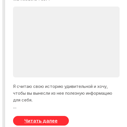
мероприятии?
- У меня 6 лет брака за спиной. Мне необходимо
наверстать упущенное в общении с девушками
время. Тем более, может быть я найду кого-
нибудь особенного (улыбается).
Я считаю свою историю удивительной и хочу,
чтобы вы вынесли из нее полезную информацию
для себя.
Я ГРОМКО ЗАЯВЛЯЮ, что встретил ДЕВУШКУ
СВОЕЙ МЕЧТЫ и обрел любимое дело,с помощью
Читать далее