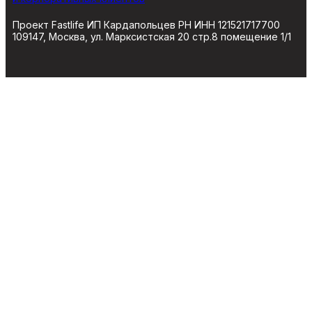
Проект Fastlife ИП Кардапольцев РН ИНН 121521717700
109147, Москва, ул. Марксистская 20 стр.8 помещение 1/1