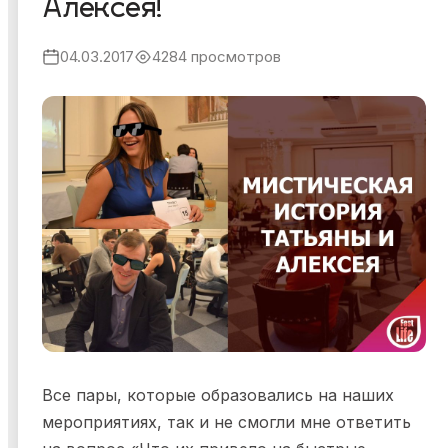
Алексея!
Я ознакомился и согласен с
Политикой
04.03.2017
4284 просмотров
конфиденциальности
,
Публичной офертой
и
Правилами
участия в мероприятиях
.
Я ознакомился и согласен с
Политикой
конфиденциальности
,
Публичной офертой
и
Правилами
участия в мероприятиях
.
Все пары, которые образовались на наших
мероприятиях, так и не смогли мне ответить