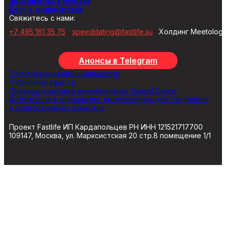
Знакомства в Москве
Блог о знакомствах
Свяжитесь с нами:
+7 495 161 35 75
speeddating@fastlife.su
Холдинг Meetolog
Анонсы в Telegram
Политика конфиденциальности
Публичная оферта
Правила участия в мероприятиях Speed Dating
Интеграции в знакомства, предложение для партнеров
и корпоративных клиентов
Проект Fastlife ИП Кардапольцев РН ИНН 121521717700
109147, Москва, ул. Марксистская 20 стр.8 помещение 1/1