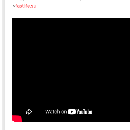
>
fastlife.su