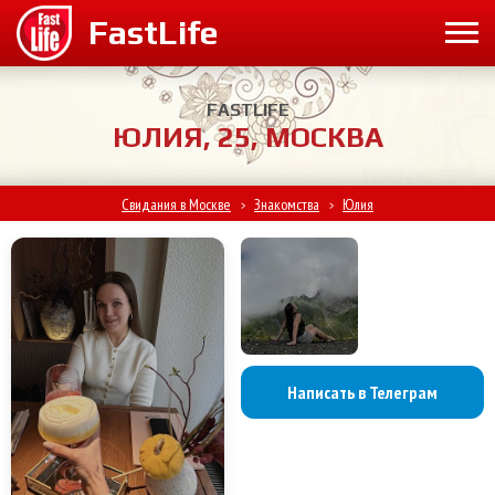
FASTLIFE
ЮЛИЯ, 25, МОСКВА
Свидания в Москве
Знакомства
Юлия
>
>
Написать в Телеграм