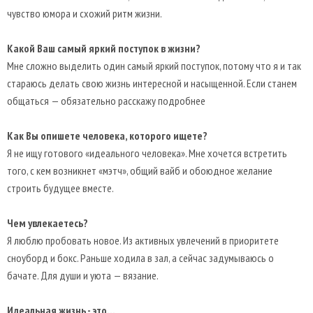
чувство юмора и схожий ритм жизни.
Какой Ваш самый яркий поступок в жизни?
Мне сложно выделить один самый яркий поступок, потому что я и так
стараюсь делать свою жизнь интересной и насыщенной. Если станем
общаться — обязательно расскажу подробнее
Как Вы опишете человека, которого ищете?
Я не ищу готового «идеального человека». Мне хочется встретить
того, с кем возникнет «мэтч», общий вайб и обоюдное желание
строить будущее вместе.
Чем увлекаетесь?
Я люблю пробовать новое. Из активных увлечений в приоритете
сноуборд и бокс. Раньше ходила в зал, а сейчас задумываюсь о
бачате. Для души и уюта — вязание.
Идеальная жизнь - это...