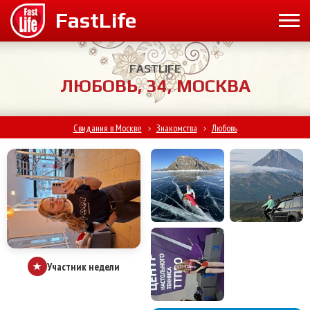
FASTLIFE
ЛЮБОВЬ, 34, МОСКВА
Свидания в Москве
Знакомства
Любовь
>
>
Участник недели
★