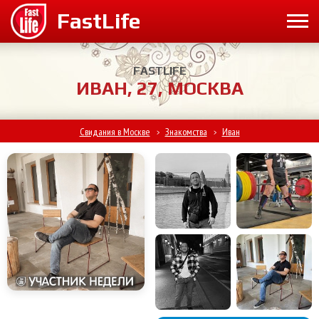
FASTLIFE
ИВАН, 27, МОСКВА
Свидания в Москве
Знакомства
Иван
>
>