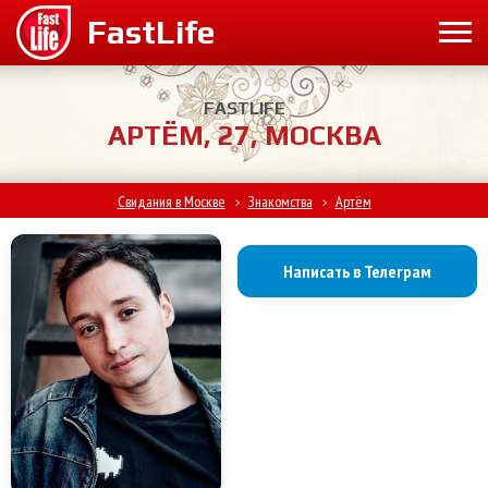
FASTLIFE
АРТЁМ, 27, МОСКВА
Свидания в Москве
Знакомства
Артём
>
>
Написать в Телеграм