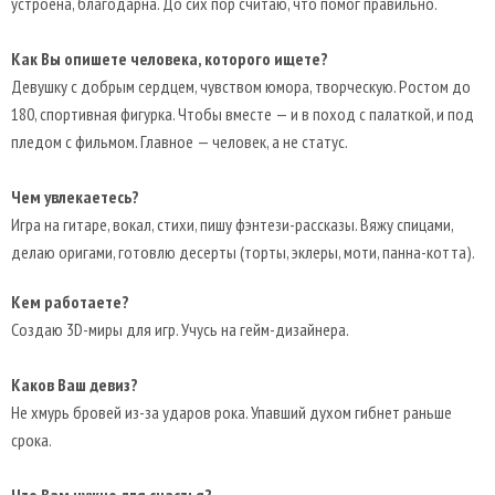
устроена, благодарна. До сих пор считаю, что помог правильно.
Как Вы опишете человека, которого ищете?
Девушку с добрым сердцем, чувством юмора, творческую. Ростом до
180, спортивная фигурка. Чтобы вместе — и в поход с палаткой, и под
пледом с фильмом. Главное — человек, а не статус.
Чем увлекаетесь?
Игра на гитаре, вокал, стихи, пишу фэнтези-рассказы. Вяжу спицами,
делаю оригами, готовлю десерты (торты, эклеры, моти, панна-котта).
Кем работаете?
Создаю 3D-миры для игр. Учусь на гейм-дизайнера.
Каков Ваш девиз?
Не хмурь бровей из-за ударов рока. Упавший духом гибнет раньше
срока.
Что Вам нужно для счастья?