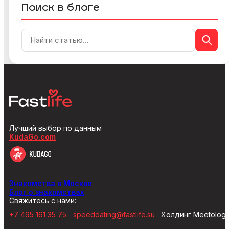
Поиск в блоге
Лучший выбор по данным
KudaGo.com
Знакомства в Москве
Блог о знакомствах
Свяжитесь с нами:
+7 495 161 35 75
speeddating@fastlife.su
Холдинг Meetolog