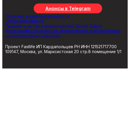
Анонсы в Telegram
Политика конфиденциальности
Публичная оферта
Правила участия в мероприятиях Speed Dating
Интеграции в знакомства, предложение для партнеров
и корпоративных клиентов
Проект Fastlife ИП Кардапольцев РН ИНН 121521717700
109147, Москва, ул. Марксистская 20 стр.8 помещение 1/1