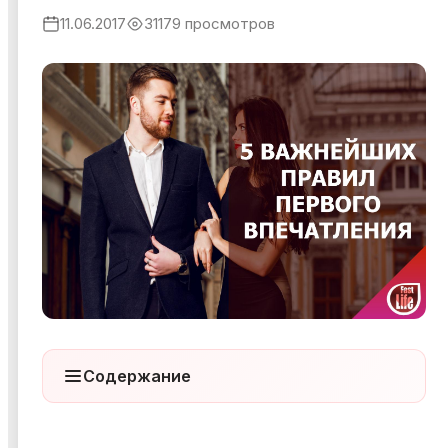
11.06.2017
31179 просмотров
Я ознакомился и согласен с
Политикой
конфиденциальности
,
Публичной офертой
и
Правилами
участия в мероприятиях
.
Я ознакомился и согласен с
Политикой
конфиденциальности
,
Публичной офертой
и
Правилами
участия в мероприятиях
.
Содержание