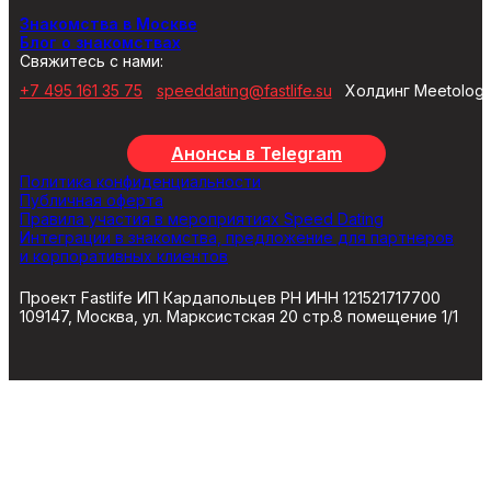
Знакомства в Москве
Блог о знакомствах
Свяжитесь с нами:
+7 495 161 35 75
speeddating@fastlife.su
Холдинг Meetolog
Анонсы в Telegram
Политика конфиденциальности
Публичная оферта
Правила участия в мероприятиях Speed Dating
Интеграции в знакомства, предложение для партнеров
и корпоративных клиентов
Проект Fastlife ИП Кардапольцев РН ИНН 121521717700
109147, Москва, ул. Марксистская 20 стр.8 помещение 1/1