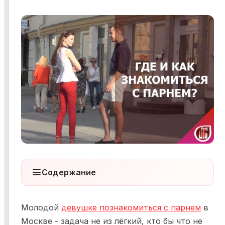
Я ознакомился и согласен с
Политикой
конфиденциальности
,
Публичной офертой
и
Правилами
участия в мероприятиях
.
Я ознакомился и согласен с
Политикой
конфиденциальности
,
Публичной офертой
и
Правилами
участия в мероприятиях
.
Содержание
Молодой
девушке познакомиться с парнем
в
Москве - задача не из лёгкий, кто бы что не