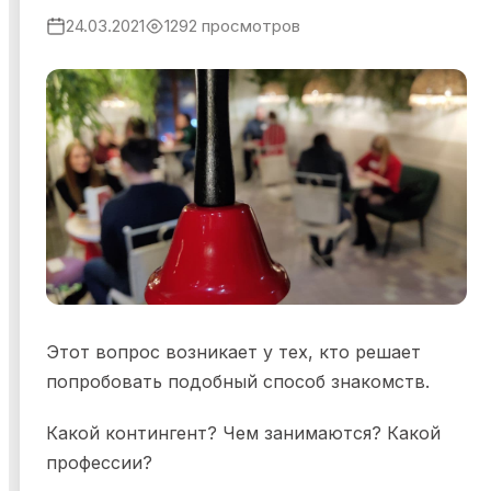
24.03.2021
1292 просмотров
Я ознакомился и согласен с
Политикой
конфиденциальности
,
Публичной офертой
и
Правилами
участия в мероприятиях
.
Я ознакомился и согласен с
Политикой
конфиденциальности
,
Публичной офертой
и
Правилами
участия в мероприятиях
.
Этот вопрос возникает у тех, кто решает
попробовать подобный способ знакомств.
Какой контингент? Чем занимаются? Какой
профессии?