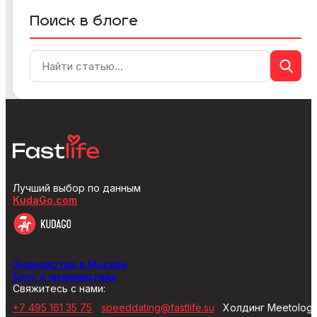
Поиск в блоге
Лучший выбор по данным
KudaGo.com
Знакомства в Москве
Блог о знакомствах
Свяжитесь с нами:
+7 495 161 35 75
speeddating@fastlife.su
Холдинг Meetolog