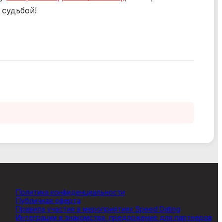
ChatApp
 судьбой!
online
Мессенджеры
Свяжитесь с нами через любой удобный
мессенджер!
WhatsApp
VK
Phone
Telegram
Политика конфиденциальности
Публичная оферта
Правила участия в мероприятиях Speed Dating
Интеграции в знакомства, предложение для партнеров