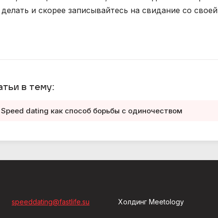
 делать и скорее записывайтесь на свидание со своей
атьи в тему:
Speed dating как способ борьбы с одиночеством
speeddating@fastlife.su
Холдинг Meetology