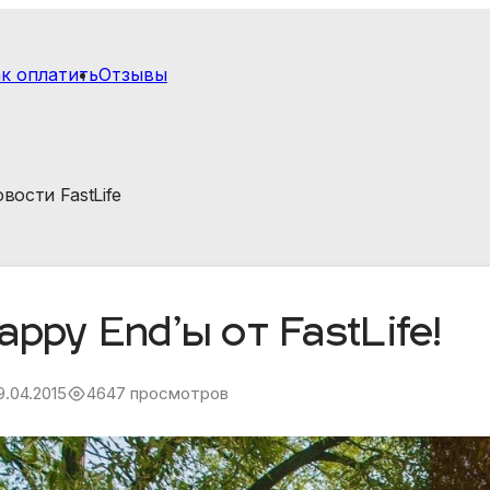
к оплатить
Отзывы
вости FastLife
appy End’ы от FastLife!
9.04.2015
4647 просмотров