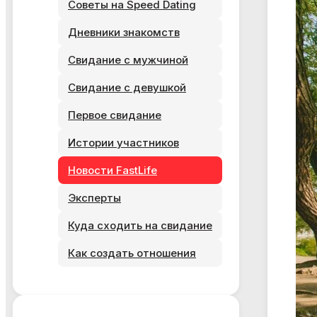
Советы на Speed Dating
Дневники знакомств
Я ознакомился и согласен с
Политикой
конфиденциальности
,
Публичной офертой
и
Правилами
участия в мероприятиях
.
Свидание с мужчиной
Я ознакомился и согласен с
Политикой
Свидание с девушкой
конфиденциальности
,
Публичной офертой
и
Правилами
участия в мероприятиях
.
Первое свидание
Истории участников
Новости FastLife
Эксперты
Куда сходить на свидание
Как создать отношения