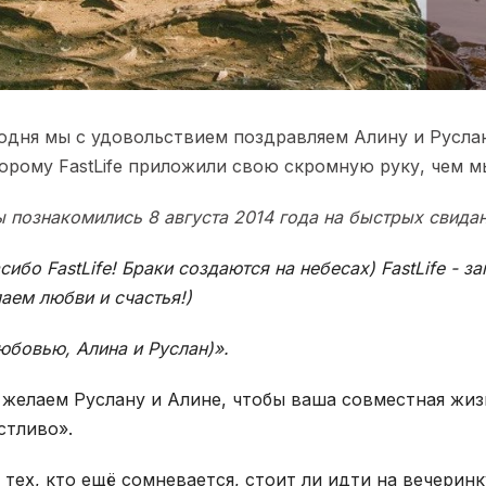
одня мы с удовольствием поздравляем Алину и Руслан
орому FastLife приложили свою скромную руку, чем м
 познакомились 8 августа 2014 года на быстрых свидани
сибо FastLife! Браки создаются на небесах) FastLife - 
аем любви и счастья!)
юбовью, Алина и Руслан)».
желаем Руслану и Алине, чтобы ваша совместная жизн
стливо».
 тех, кто ещё сомневается, стоит ли идти на вечерин