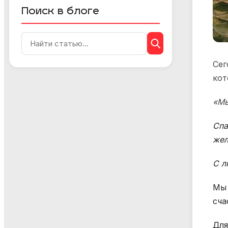
Поиск в блоге
Сег
кот
«Мы
Спа
жел
С л
Мы 
сча
Для