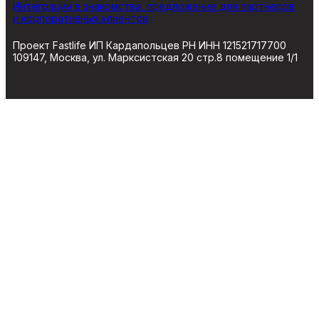
Интеграции в знакомства, предложение для партнеров
и корпоративных клиентов
Проект Fastlife ИП Кардапольцев РН ИНН 121521717700
109147, Москва, ул. Марксистская 20 стр.8 помещение 1/1