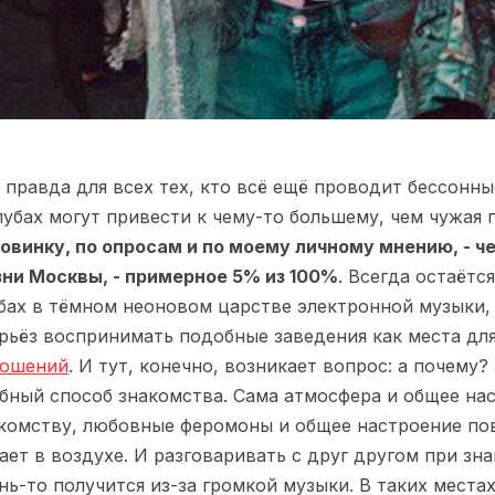
 правда для всех тех, кто всё ещё проводит бессонны
лубах могут привести к чему-то большему, чем чужая 
овинку, по опросам и по моему личному мнению, - че
ни Москвы, - примерное 5% из 100%
. Всегда остаётс
бах в тёмном неоновом царстве электронной музыки, 
рьёз воспринимать подобные заведения как места для
ношений
. И тут, конечно, возникает вопрос: а почему
бный способ знакомства. Сама атмосфера и общее нас
комству, любовные феромоны и общее настроение по
ает в воздухе. И разговаривать с друг другом при зна
нь-то получится из-за громкой музыки. В таких мест