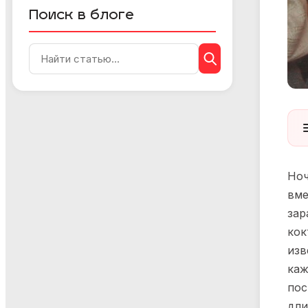
Поиск в блоге
Ноч
вме
зар
кок
изв
каж
пос
дли