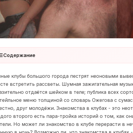
Содержание
ные клубы большого города пестрят неоновыми вывес
сте встретить рассветы. Шумная зажигательная музы
азительно отдаётся шейком в теле; публика всех сор
тейльное меню толщиной со словарь Ожегова с сумас
естно, друг молодёжи. Знакомства в клубах - это нео
дого второго есть пара-тройка историй о том, как он
тели. Но может ли знакомство в клубе перерасти в н
нную в ночь? Возможно ли, что знакомства в клубах -