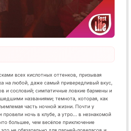
ками всех кислотных оттенков, призывая
ка на любой, даже самый привередливый вкус,
тов и сословий; симпатичные ловкие бармены и
шедшими названиями; темнота, которая, как
тъемлемая часть ночной жизни. Почти у
и провели ночь в клубе, а утро… в незнакомой
ечто большее, чем весёлое приключение
 это не обязательно для парней-ловеласов и