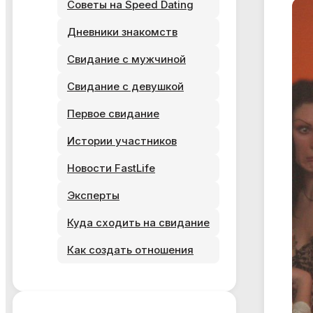
Советы на Speed Dating
Дневники знакомств
Я ознакомился и согласен с
Политикой
конфиденциальности
,
Публичной офертой
и
Правилами
участия в мероприятиях
.
Свидание с мужчиной
Я ознакомился и согласен с
Политикой
Свидание с девушкой
конфиденциальности
,
Публичной офертой
и
Правилами
участия в мероприятиях
.
Первое свидание
Истории участников
Новости FastLife
Эксперты
Куда сходить на свидание
Как создать отношения