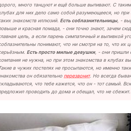
дорого, много танцуют и ещё больше выпивают. С таким
клубах для них дело само собой разумеющееся, но при
таких знакомств иллюзий.
Есть соблазнительницы
, - в
повыше и красная помада, - они точно знают, зачем сюд
главная цель, а если парень симпатичный и выпивкой уг
соблазнительны понимают, что ни смотря на то, что их ц
серьёзным.
Есть просто милые девушки
, - они пришли
компания не нужна, но при этом знакомства в клубах вы
Такие в чужих постелях не просыпаются, но именно таки
знакомства он обязательно
перезвонит
. Но всегда быва
складываются, что тебе кажется, что он - тот самый. Вс
предложил проводить до дома и обещал, что не сбежит.