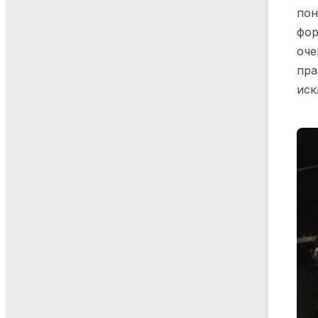
пон
фор
оче
пра
иск