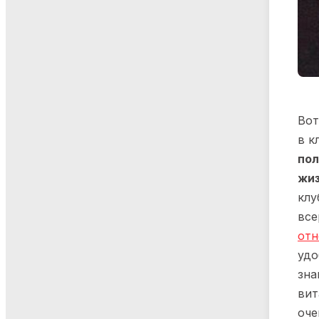
Вот
в к
пол
жиз
клу
все
от
удо
зна
вит
оче