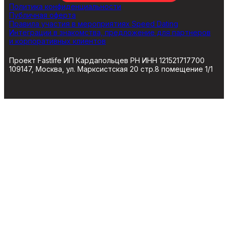
Политика конфиденциальности
Публичная оферта
Правила участия в мероприятиях Speed Dating
Интеграции в знакомства, предложение для партнеров
и корпоративных клиентов
Проект Fastlife ИП Кардапольцев РН ИНН 121521717700
109147, Москва, ул. Марксистская 20 стр.8 помещение 1/1