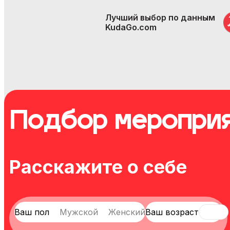
Лучший выбор по данным
KudaGo.com
Подбор меропри
Расскажите о себе
Ваш пол
Муж
ской
Жен
ский
Ваш возраст