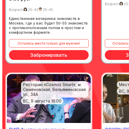
Возраст:
20
Возраст:
20-40
25-45
Единственная вечеринка знакомств в
Москве, где у вас будет 50-55 знакомств
с противоположным полом в простом и
комфортном формате.
остались места только для мужчин!
осталис
Забронировать
З
Ресторан «Cosmos Smart», м.
Мест
Семёновская, Вельяминовская
ВС, 9
ул., 34А
ВС, 9 августа 16:00