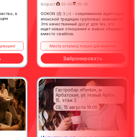
Возраст:
30-40
35-45
мство, в
GOKON (合コン) - современная адаптация
ящие
японской традиции групповых знакомств.
Это качественный досуг для тех, кто
ищет новые отношения и живое общение
вместо свайпов.
девушек!
места остались только для мужчин!
ь
Забронировать
Гастробар «Penta», м.
Арбатская, ул. Новый Арбат,
15, этаж 2
СБ, 15 августа 19:00