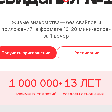
посетить мероприятия формата speed dating.
диа, о свиданиях рассказали: Российская Газета, те
мсомолец и другие СМИ.
Живые знакомства— без свайпов и
приложений, в формате 10–20 мини-встреч
за 1 вечер
Speed Dating в башне Останкино и познакомился с его
вь в большом городе.
а не только местом для знакомств (в гостях у FastLife
Получить приглашение
Расписание
1 000 000+
13 ЛЕТ
взаимных симпатий
создаем отношения