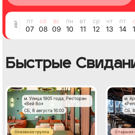
пт
сб
вс
пн
вт
ср
чт
пт
авг
07
08
09
10
11
12
13
14
Быстрые Свидан
м. Улица 1905 года, Ресторан
м. А
«Вей Во»
«Pen
СБ, 8 августа 16:00
СБ, 
Основная группа
Старшая 