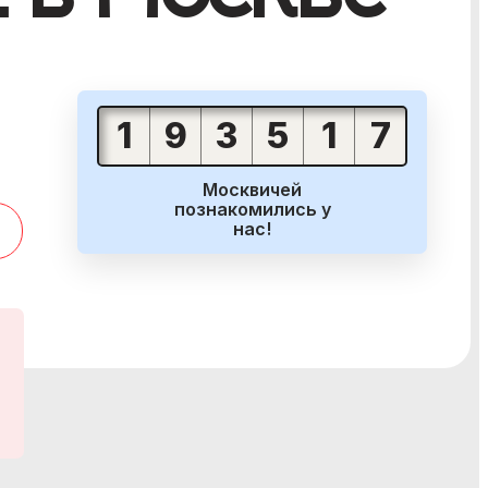
леканал
1
9
3
5
1
7
Москвичей
познакомились у
нас!