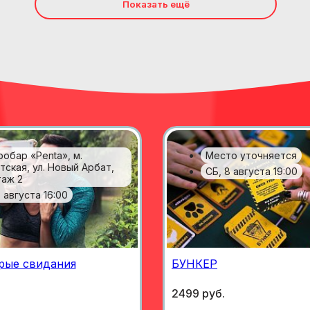
Показать ещё
робар «Penta», м.
Место уточняется
тская, ул. Новый Арбат,
СБ, 8 августа 19:00
таж 2
 августа 16:00
рые свидания
БУНКЕР
2499 руб.