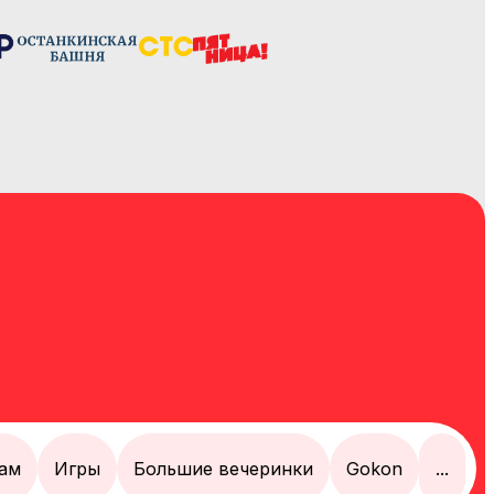
ам
Игры
Большие вечеринки
Gokon
...