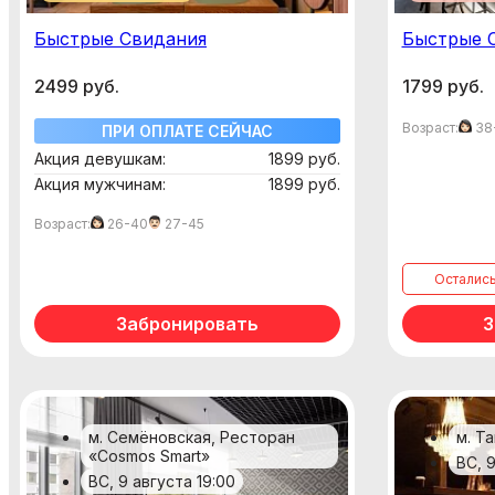
Быстрые Свидания
Быстрые 
2499 руб.
1799 руб.
Возраст:
38
ПРИ ОПЛАТЕ СЕЙЧАС
Акция девушкам:
1899 руб.
Акция мужчинам:
1899 руб.
Возраст:
26-40
27-45
осталис
Забронировать
З
м. Семёновская, Ресторан
м. Т
«Cosmos Smart»
ВС, 
ВС, 9 августа 19:00