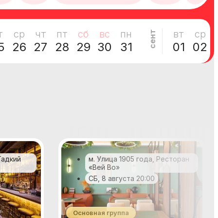
т
ср
чт
пт
сб
вс
пн
вт
ср
сент
5
26
27
28
29
30
31
01
02
Гадкий
м. Улица 1905 года, Ресторан
«Вей Во»
СБ, 8 августа 20:00
Основная группа