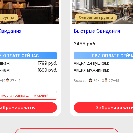
 группа
Основная группа
Свидания
Быстрые Свидания
2499 руб.
И ОПЛАТЕ СЕЙЧАС
ПРИ ОПЛАТЕ СЕЙЧ
шкам:
1799 руб.
Акция девушкам:
инам:
1899 руб.
Акция мужчинам:
-40
27-45
Возраст:
26-40
27-45
ь места только для мужчин!
абронировать
Забронироват