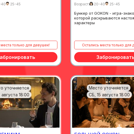
-40
25-45
Возраст:
20-40
25-45
Бункер от GOKON - игра-знако
которой раскрываются насто
характеры
ь места только для девушек!
остались места только для 
абронировать
Забронироват
о уточняется
Место уточняется
 августа 18:00
СБ, 15 августа 18:00