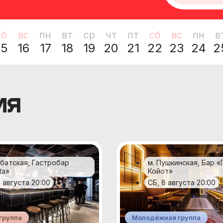
сб
вс
пн
вт
ср
чт
пт
сб
вс
пн
в
15
16
17
18
19
20
21
22
23
24
2
ия
рбатская, Гастробар
м. Пушкинская, Бар «
ta»
Койот»
8 августа 20:00
СБ, 8 августа 20:00
группа
Молодёжная группа