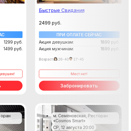
Быстрые Свидания
2499 руб.
АС
ПРИ ОПЛАТЕ СЕЙЧАС
1299 руб.
Акция девушкам:
1899 руб.
1499 руб.
Акция мужчинам:
1899 руб.
Возраст:
26-40
27-45
девушек!
мест нет!
ь
Забронировать
торан
м. Семёновская, Ресторан
«Cosmos Smart»
СР, 12 августа 20:00