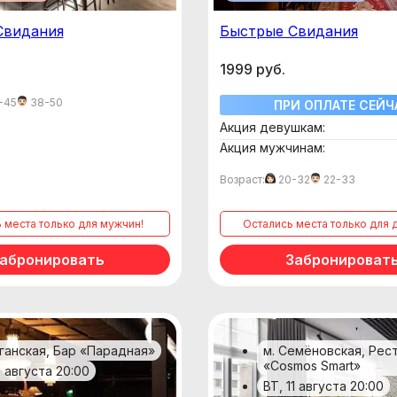
Свидания
Быстрые Свидания
1999 руб.
-45
38-50
ПРИ ОПЛАТЕ СЕЙЧ
Акция девушкам:
Акция мужчинам:
Возраст:
20-32
22-33
ь места только для мужчин!
остались места только для 
абронировать
Забронироват
аганская, Бар «Парадная»
м. Семёновская, Рес
«Cosmos Smart»
9 августа 20:00
ВТ, 11 августа 20:00