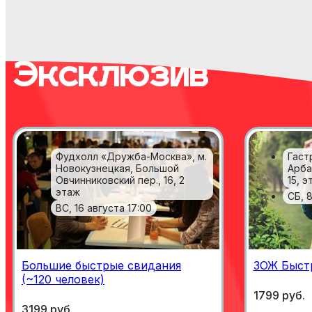
Эксклюзив
Фудхолл «Дружба-Москва», м.
Гаст
Новокузнецкая, Большой
Арба
Овчинниковский пер., 16, 2
15, э
этаж
СБ, 8
ВС, 16 августа 17:00
Большие быстрые свидания
ЗОЖ Быст
(~120 человек)
1799 руб.
3199 руб.