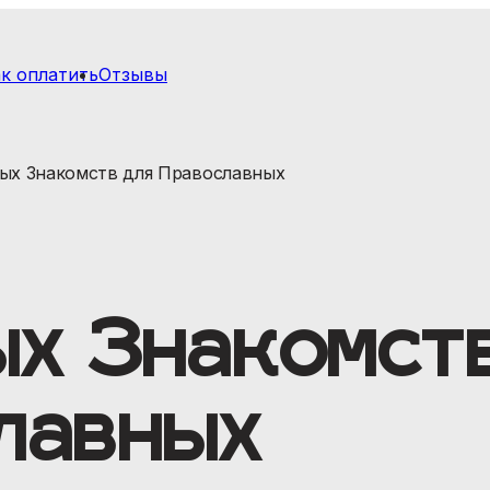
к оплатить
Отзывы
ых Знакомств для Православных
х Знакомст
лавных