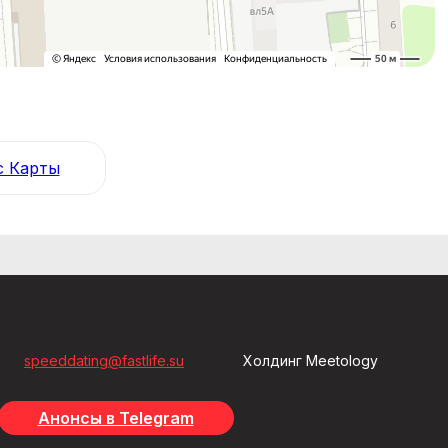
с Карты
speeddating@fastlife.su
Холдинг Meetology
Анонсы в Telegram