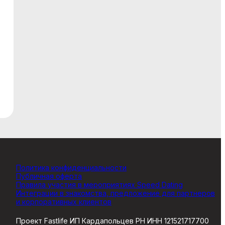
Мессенджеры
Свяжитесь с нами через любой удобный
мессенджер!
WhatsApp
VK
Phone
Telegram
Политика конфиденциальности
Публичная оферта
Правила участия в мероприятиях Speed Dating
Интеграции в знакомства, предложение для партнеров
и корпоративных клиентов
Проект Fastlife ИП Кардапольцев РН ИНН 121521717700