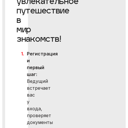
увлекательное
путешествие
в
мир
знакомств!
Регистрация
и
первый
шаг:
Ведущий
встречает
вас
у
входа,
проверяет
документы