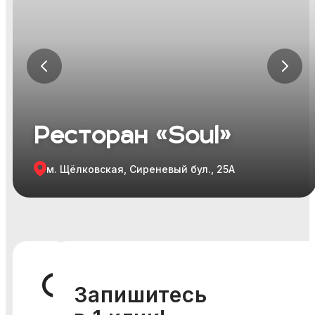
Я ознакомился и согласен с
Политикой
конфиденциальности
,
Публичной офертой
и
Правилами
участия в мероприятиях
.
Я ознакомился и согласен с
Политикой
конфиденциальности
,
Публичной офертой
и
Правилами
участия в мероприятиях
.
Ресторан «Soul»
м. Щёлковская, Сиреневый бул., 25А
О
Запишитесь