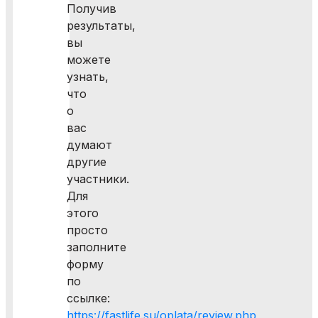
Получив
результаты,
вы
можете
узнать,
что
о
вас
думают
другие
участники.
Для
этого
просто
заполните
форму
по
ссылке:
https://fastlife.su/oplata/review.php