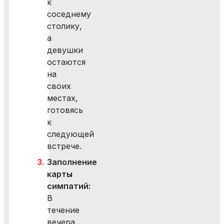
к
соседнему
столику,
а
девушки
остаются
на
своих
местах,
готовясь
к
следующей
встрече.
Заполнение
карты
симпатий:
В
течение
вечера