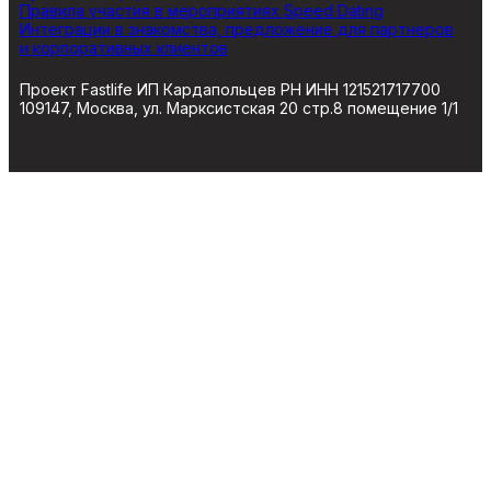
Правила участия в мероприятиях Speed Dating
Интеграции в знакомства, предложение для партнеров
и корпоративных клиентов
Проект Fastlife ИП Кардапольцев РН ИНН 121521717700
109147, Москва, ул. Марксистская 20 стр.8 помещение 1/1