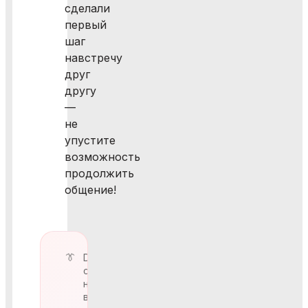
сделали
первый
шаг
навстречу
друг
другу
—
не
упустите
возможность
продолжить
общение!
Dress-
code
на
вечере: