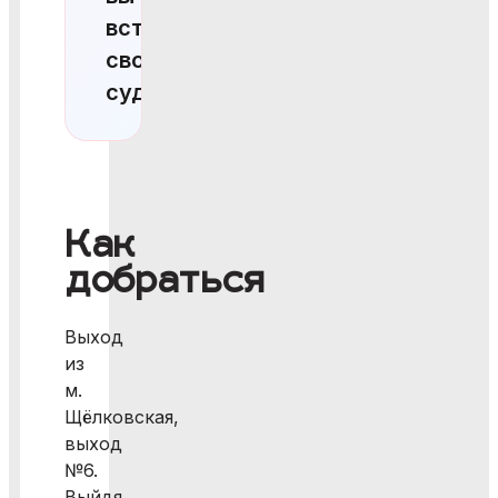
встретите
свою
судьбу!
Как
добраться
Выход
из
м.
Щёлковская,
выход
№6.
Выйдя