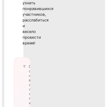
узнать
понравившихся
участников,
расслабиться
и
весело
провести
время!
Dress-
code
на
вечере:
отсутствие
спортивной
одежды,
пляжных
шорт