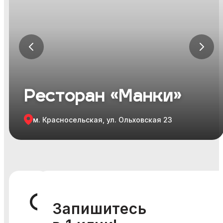
Я ознакомился и согласен с
Политикой
конфиденциальности
,
Публичной офертой
и
Правилами
участия в мероприятиях
.
Я ознакомился и согласен с
Политикой
конфиденциальности
,
Публичной офертой
и
Правилами
участия в мероприятиях
.
Ресторан «Манки»
м. Красносельская, ул. Ольховская 23
О
Запишитесь