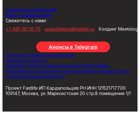
Знакомства в Москве
Блог о знакомствах
Свяжитесь с нами:
+7 495 161 35 75
speeddating@fastlife.su
Холдинг Meetolog
Анонсы в Telegram
Политика конфиденциальности
Публичная оферта
Правила участия в мероприятиях Speed Dating
Интеграции в знакомства, предложение для партнеров
и корпоративных клиентов
Проект Fastlife ИП Кардапольцев РН ИНН 121521717700
109147, Москва, ул. Марксистская 20 стр.8 помещение 1/1