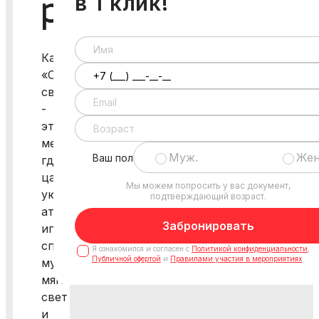
в 1 клик!
ресторане
Кафе
«О
своем»
-
это
место,
Муж.
Жен
Ваш пол
где
царит
Мы можем попросить у вас документ,
уютная
подтверждающий возраст.
атмосфера,
Забронировать
играет
спокойная
Я ознакомился и согласен с
Политикой конфиденциальности
,
Публичной офертой
и
Правилами участия в мероприятиях
.
музыка,
мягкий
свет
и