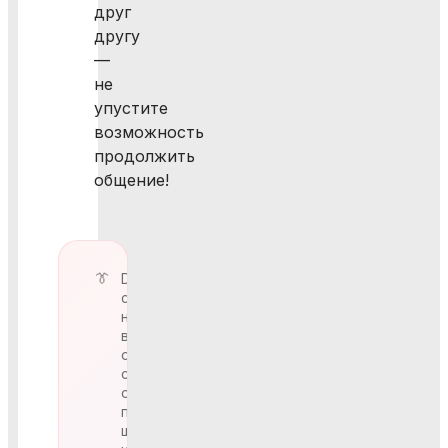
друг
другу
—
не
упустите
возможность
продолжить
общение!
Dress-
code
на
вечере:
отсутствие
спортивной
одежды,
пляжных
шорт